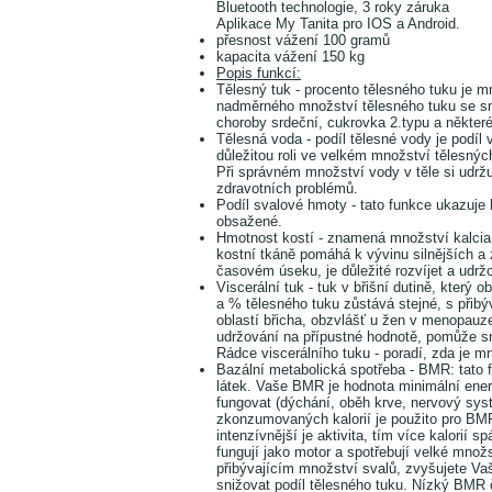
Bluetooth technologie, 3 roky záruka
Aplikace My Tanita pro IOS a Android.
přesnost vážení 100 gramů
kapacita vážení 150 kg
Popis funkcí:
Tělesný tuk -
p
rocento tělesného tuku je m
nadměrného množství tělesného tuku se sni
choroby srdeční, cukrovka 2.typu a některé
Tělesná voda - p
odíl tělesné vody je podíl
důležitou roli ve velkém množství tělesný
Při správném množství vody v těle si udržu
zdravotních problémů.
Podíl svalové hmoty - tato funkce ukazuje
obsažené.
Hmotnost kostí - znamená množství kalcia 
kostní tkáně pomáhá k vývinu silnějších a 
časovém úseku, je důležité rozvíjet a udrž
Viscerální tuk - tuk v břišní dutině, který
a % tělesného tuku zůstává stejné, s přib
oblastí břicha, obzvlášť u žen v menopauze
udržování na přípustné hodnotě, pomůže sní
Rádce viscerálního tuku - poradí, zda je 
Bazální metabolická spotřeba - BMR: tato 
látek. Vaše BMR je hodnota minimální ener
fungovat (dýchání, oběh krve, nervový systé
zkonzumovaných kalorií je použito pro BMR 
intenzívnější je aktivita, tím více kalorií s
fungují jako motor a spotřebují velké množ
přibývajícím množství svalů, zvyšujete Va
snižovat podíl tělesného tuku. Nízký BMR 