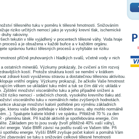
nožství tělesného tuku v poměru k tělesné hmotnosti. Snižováním
žuje riziko určitých nemocí jako je vysoký krevní tlak, ischemické
 druhy rakoviny.
 všech tekutin v těle vyjádřený v procentech tělesné váhy. Voda hraje
ch procesů a je obsažena v každé buňce a v každém orgánu.
jete správnou funkci tělesných procesů a vyhýbáte se riziku
 hmotnost příčně pruhovaných i hladkých svalů, včetně vody v nich
a ostatních minerálů. Výzkumy prokázaly, že cvičení a tím rozvoj
zdravějších kostí. Protože struktura kostí se nemění v krátkem
ovat zdravé kosti vyváženou stravou a dostatečnou tělesnou aktivitou.
 obklopuje vnitřní orgány. Výzkumy prokazují, že ačkoliv Vaše hmotnost
ývajícím věkem se ukládání tuku mění a tuk se čím dál víc ukládá v
. Zjištění množství viscerálního tuku a jeho případné snížení a
žit riziko nemocí - srdečních chorob, vysokého krevního tlaku atd.
množství viscerálního tuku v normálních nebo zvýšených hodnotách.
funkce ukazuje množství kalorií potřebné pro výměnu základních
gie, kterou vaše tělo potřebuje v klidném stavu, aby mohlo normálně
m...). Spalujete kalorie klidně i ve spánku. Přibližně 70 % za den
- přeměnu látek. Při každé aktivitě je spotřebována energie, čím
pálíte. Základem pro to jsou svaly (tvoří přibližně 40% vaší váhy),
ství energie. Vaše BMR závisí na podílu svalů ve Vašem těle. Při
ši spotřebu energie. Vyšší BMR zvyšuje počet kalorií a pomáhá Vám
činí zbavování se tuku s snižování celkové tělesné hmotnosti