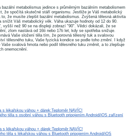
vá bazální metabolismus jedince s průměrným bazálním metabolismem
t, že spočítá skutečné stáří organismu. Jestliže je Váš metabolický
o, že musíte zlepšit bazální metabolismus. Zvýšená tělesná aktivita
 snížit Váš metabolický věk. Váha ukazuje hodnoty od 12 do 90.
", vyšší než 90 se na displeji zobrazí "90". Vědci dokázali, že se
í, zlom nastává od 16ti nebo 17ti let, kdy se spotřeba snižuje.
vnává Vaše složení těla tím, že porovná tělesný tuk a svalovou
tví tělesného tuku, Vaše fyzická kondice se podle toho změní. I když
aše svalová hmota nebo podíl tělesného tuku změnit, a to zlepšuje
rých onemocnění.
a s lékařskou váhou + dárek:Teploměr NAVÍC!
o těla s osobní váhou s Bluetooth pripojením Android/iOS zařízení
a s lékařskou váhou + dárek:Teploměr NAVÍC!
o těla s lékařskou váhou s Bluetooth pripojením Android/iOS