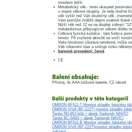
mnohem těžší.
Metabolický věk - tento ukazatel porovná
u stejné věkové skupiny. Je tedy možné říc
věk vyšší než Váš skutečný věk, znamená t
Vám pomůže zvětšit objem svalové tkáně a
Nižší věk než 12 se na displeji zobrazí "12
metabolismus přibývajícím věkem dítěte měn
Celková fyzická kondice - tato funkce poro
hmotu. Při zvýšené aktivitě se sníží množs
Vaše hmotnost zůstává neměnná, může se V
Váš zdravotní stav a snižuje riziko někte
barevné provedení: černá
CE
Přístroj, 4x AAA tužkové baterie, CZ návod
OMRON BF511-T Monitor skladby lidského těl
OMRON VIVA (BF-222T) monitor skladby lidskéh
Tanita RD-953 bílá + dárek:Teploměr NAVÍC!
Tanita BC-545N + dárek:Teploměr NAVÍC!
OMRON BF511-B Monitor skladby lidského těl
OMRON VIVA (BF-222T)monitor skladby lidskéh
zařízení