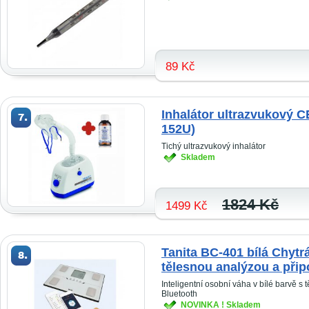
89 Kč
Inhalátor ultrazvukový 
152U)
Tichý ultrazvukový inhalátor
Skladem
1824 Kč
1499 Kč
Tanita BC-401 bílá Chytr
tělesnou analýzou a při
Inteligentní osobní váha v bílé barvě s
Bluetooth
NOVINKA ! Skladem