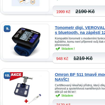
2190 Kč
1999 Kč
Tonometr digi. VEROV
s bluetooth, na zápěstí 
Kompaktní tonometr s moderními funkce
každého, komu není příjemné svůj tlak 
přenosnost.
Skladem !
1219 Kč
948 Kč
Omron BF 511 tmavě mod
NAVÍC!
Certifikovaný lékařský přístroj, který 
přesnost a spolehlivost naměřených ho
děti již od 6ti let !
Skladem