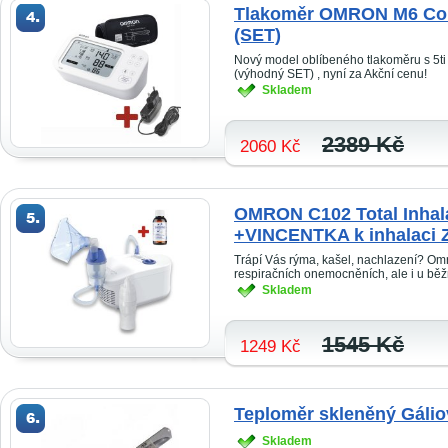
Tlakoměr OMRON M6 Co
(SET)
Nový model oblíbeného tlakoměru s 5ti 
(výhodný SET) , nyní za Akční cenu!
Skladem
2389 Kč
2060 Kč
OMRON C102 Total Inhalá
+VINCENTKA k inhalaci
Trápí Vás rýma, kašel, nachlazení? Om
respiračních onemocněních, ale i u bě
Skladem
1545 Kč
1249 Kč
Teploměr skleněný Gálio
Skladem