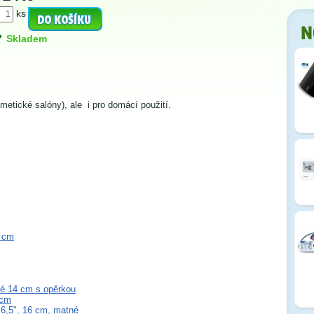
ks
Skladem
smetické salóny), ale i pro domácí použití.
5 cm
né 14 cm s opěrkou
2cm
 6,5", 16 cm, matné