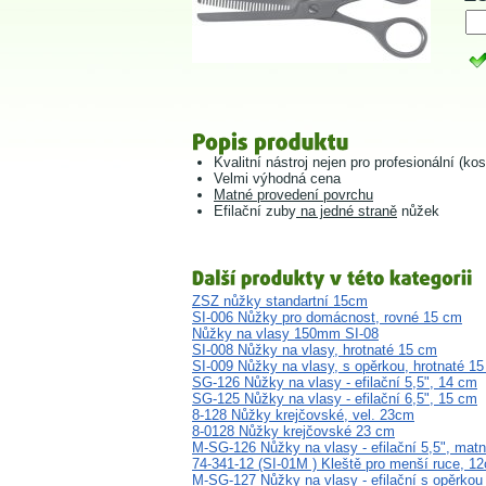
Kvalitní nástroj nejen pro profesionální (ko
Velmi výhodná cena
Matné provedení povrchu
Efilační zuby
na jedné straně
nůžek
ZSZ nůžky standartní 15cm
SI-006 Nůžky pro domácnost, rovné 15 cm
Nůžky na vlasy 150mm SI-08
SI-008 Nůžky na vlasy, hrotnaté 15 cm
SI-009 Nůžky na vlasy, s opěrkou, hrotnaté 1
SG-126 Nůžky na vlasy - efilační 5,5", 14 cm
SG-125 Nůžky na vlasy - efilační 6,5", 15 cm
8-128 Nůžky krejčovské, vel. 23cm
8-0128 Nůžky krejčovské 23 cm
M-SG-126 Nůžky na vlasy - efilační 5,5", mat
74-341-12 (SI-01M ) Kleště pro menší ruce, 1
M-SG-127 Nůžky na vlasy - efilační s opěrkou