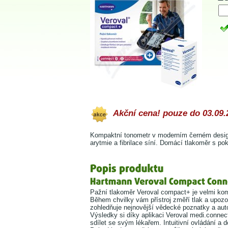
Akční cena! pouze do 03.09.
Kompaktní tonometr v moderním černém designu 
arytmie a fibrilace síní. Domácí tlakoměr s po
Pažní tlakoměr Veroval compact+ je velmi kom
Během chvilky vám přístroj změří tlak a upozo
zohledňuje nejnovější vědecké poznatky a au
Výsledky si díky aplikaci Veroval medi.connec
sdílet se svým lékařem. Intuitivní ovládání a 