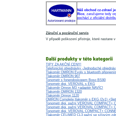
Náš obchod cz-zdraví je
Rico
, zaručujeme tedy o
pochází z oficiální distri
Záruční a pozáruční servis
V případě poškození přístroje, které nastane v
TIPY ZA AKČNÍ CENY!
Telefonické objednávky -Jednoduché objednáv
Tlakoměr OMRON Evolv s bluetooth připojením 
Tlakoměr OMRON 907
Tonometr s fonendoskopem Boso BS90
Tonometr digi. VEROVAL s EKG
Tlakoměr Omron M3 +adaptér NAVÍC!
Tlakoměr OMRON 1320
Tlakoměr Omron 1120
OMRON Complete tlakoměr s EKG (2v1) +5let
Tonometr digi. pažní VEROVAL COMPACT+ CO
Tonometr digi. pažní VEROVAL COMPACT+ C
Tonometr digi. VEROVAL COMPACT+ CONNECT s
Tlakoměr CELIMED CL3 pažní se síťovým zd