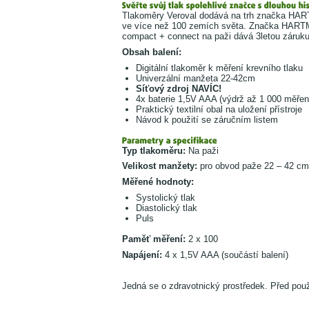
Tlakoměry Veroval dodává na trh značka HARTM
ve více než 100 zemích světa. Značka HARTM
compact + connect na paži dává 3letou záruku
Obsah balení:
Digitální tlakoměr k měření krevního tlaku
Univerzální manžeta 22-42cm
Síťový zdroj NAVÍC!
4x baterie 1,5V AAA (výdrž až 1 000 měřen
Praktický textilní obal na uložení přístroje
Návod k použití se záručním listem
Typ tlakoměru:
Na paži
Velikost manžety:
pro obvod paže 22 – 42 cm
Měřené hodnoty:
Systolický tlak
Diastolický tlak
Puls
Paměť měření:
2 x 100
Napájení:
4 x 1,5V AAA (součástí balení)
Jedná se o zdravotnický prostředek. Před použ