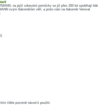
ANN, na jejíž zdravotní pomůcky se již přes 200 let spoléhají lidé
ANN svým tlakoměrům věří, a proto vám na tlakoměr Veroval
.
í)
itím čtěte pozorně návod k použití.