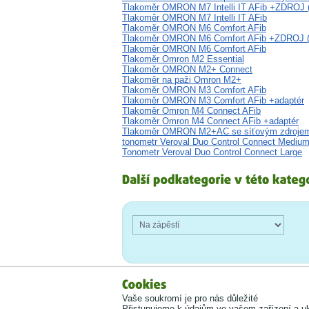
Tlakoměr OMRON M7 Intelli IT AFib +ZDROJ 
Tlakoměr OMRON M7 Intelli IT AFib
Tlakoměr OMRON M6 Comfort AFib
Tlakoměr OMRON M6 Comfort AFib +ZDROJ 
Tlakoměr OMRON M6 Comfort AFib
Tlakoměr Omron M2 Essential
Tlakoměr OMRON M2+ Connect
Tlakoměr na paži Omron M2+
Tlakoměr OMRON M3 Comfort AFib
Tlakoměr OMRON M3 Comfort AFib +adaptér
Tlakoměr Omron M4 Connect AFib
Tlakoměr Omron M4 Connect AFib +adaptér
Tlakoměr OMRON M2+AC se síťovým zdroje
tonometr Veroval Duo Control Connect Mediu
Tonometr Veroval Duo Control Connect Large
Vaše soukromí je pro nás důležité
Přistupujeme k údajům ve vašem zařízení a uk