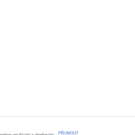
PŘIJMOUT
analýzy používání a zlepšování