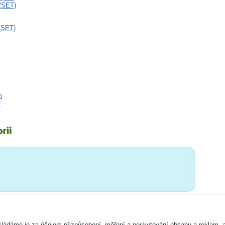
(SET)
(SET)
m
m
ládáme je za účelem přizpůsobení, měření a poskytování obsahu a reklam, 