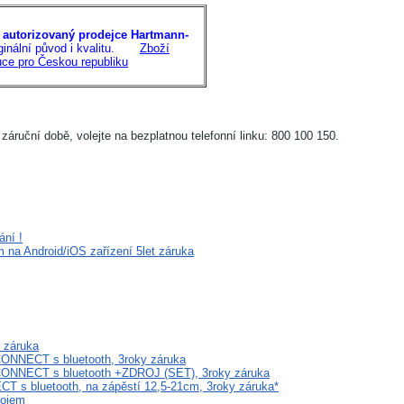
autorizovaný prodejce Hartmann-
rginální původ i kvalitu.
Zboží
buce pro Českou republiku
 záruční době, volejte na bezplatnou telefonní linku: 800 100 150.
ání !
na Android/iOS zařízení 5let záruka
 záruka
NNECT s bluetooth, 3roky záruka
ONNECT s bluetooth +ZDROJ (SET), 3roky záruka
 bluetooth, na zápěstí 12,5-21cm, 3roky záruka*
rojem