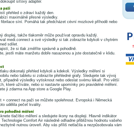
dokoupit síťový adaptér.
stí přehled o zdraví každý den.
abízí maximálně přesné výsledky.
e fibrilace síní. Pomáhá tak předcházet cévní mozkové příhodě nebo
ný displej, takže tlakoměr může používat opravdu každý.
roval medi.connect a své výsledky si tak zobrazíte kdykoli v chytrém
ned sdílet.
jistí, že si tlak změříte správně a pohodlně.
áte, jestli máte manžetu dobře nasazenou a jste dostatečně v klidu.
laku dokonalý přehled kdykoli a kdekoli. Výsledky měření si
bilu nebo tabletu si zobrazíte přehledné grafy. Sledujete tak vývoj
, případně výsledky vytisknout nebo odeslat svému lékaři. Pro větší
cích, které užíváte, nebo si nastavte upomínky pro pravidelné měření.
ete ji zdarma na App store a Google Play.
t + connect na paži se můžete spolehnout. Evropská i Německá
to udělila pečeť kvality.
nete tlačítko měření a sledujete ikony na displeji. Hlavně indikátor
 Technologie Comfort Air následně odhadne přibližnou hodnotu vašeho
 nezbytně nutnou úroveň. Aby vás příliš netlačila a nezpůsobovala vám