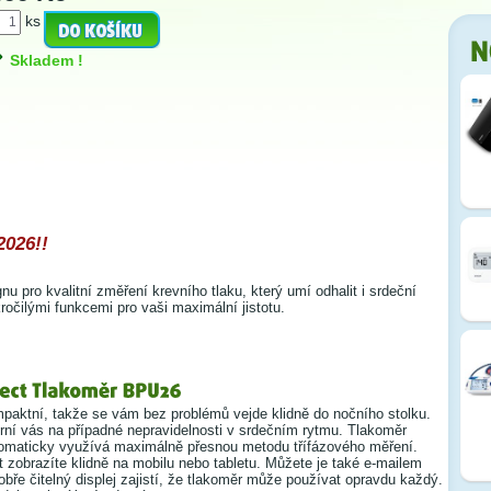
ks
Skladem !
2026!!
pro kvalitní změření krevního tlaku, který umí odhalit i srdeční
kročilými funkcemi pro vaši maximální jistotu.
paktní, takže se vám bez problémů vejde klidně do nočního stolku.
rní vás na případné nepravidelnosti v srdečním rytmu. Tlakoměr
tomaticky využívá maximálně přesnou metodu třífázového měření.
t zobrazíte klidně na mobilu nebo tabletu. Můžete je také e-mailem
dobře čitelný displej zajistí, že tlakoměr může používat opravdu každý.