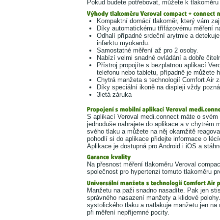
Pokud budete potřebovat, můžete k tlakoměru 
Kompaktní domácí tlakoměr, který vám zaji
Díky automatickému třífázovému měření n
Odhalí případné srdeční arytmie a detekuj
infarktu myokardu.
Samostatné měření až pro 2 osoby.
Nabízí velmi snadné ovládání a dobře čitel
Přístroj propojíte s bezplatnou aplikací Ve
telefonu nebo tabletu, případně je můžete h
Chytrá manžeta s technologií Comfort Air za
Díky speciální ikoně na displeji vždy pozn
3letá záruka
S aplikací Veroval medi.connect máte o svém t
jednoduše nahrajete do aplikace a v chytrém mo
svého tlaku a můžete na něj okamžitě reagovat
pohodlí si do aplikace přidejte informace o lé
Aplikace je dostupná pro Android i iOS a stáhn
Na přesnost měření tlakoměru Veroval compac
společnost pro hypertenzi tomuto tlakoměru pro
Manžetu na paži snadno nasadíte. Pak jen stisk
správného nasazení manžety a klidové polohy.
systolického tlaku a natlakuje manžetu jen na
při měření nepříjemné pocity.