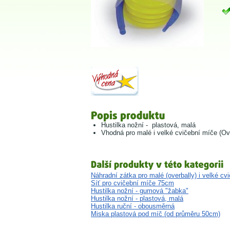
Hustilka nožní - plastová, malá
Vhodná pro malé i velké cvičební míče (Ov
Náhradní zátka pro malé (overbally) i velké c
Síť pro cvičební míče 75cm
Hustilka nožní - gumová "žabka"
Hustilka nožní - plastová, malá
Hustilka ruční - obousměrná
Miska plastová pod míč (od průměru 50cm)