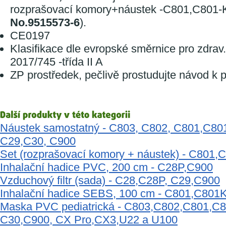
rozprašovací komory+náustek -C801,C801-
No.9515573-6
).
CE0197
Klasifikace dle evropské směrnice pro zdra
2017/745 -třída II A
ZP prostředek, pečlivě prostudujte návod k p
Náustek samostatný - C803, C802, C801,C8
C29,C30, C900
Set (rozprašovací komory + náustek) - C801
Inhalační hadice PVC, 200 cm - C28P,C900
Vzduchový filtr (sada) - C28,C28P, C29,C900
Inhalační hadice SEBS, 100 cm - C801,C80
Maska PVC pediatrická - C803,C802,C801,C8
C30,C900, CX Pro,CX3,U22 a U100