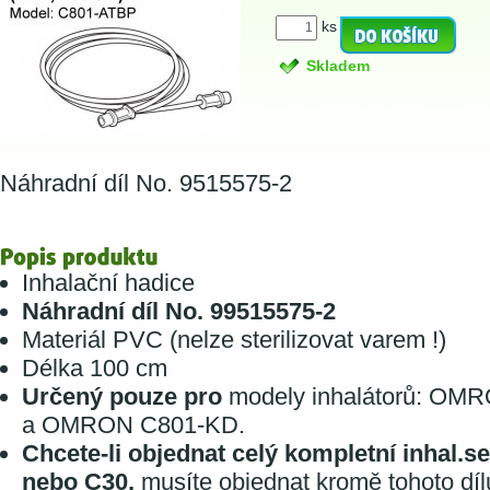
ks
Skladem
Náhradní díl No. 9515575-2
Inhalační hadice
Náhradní díl No. 99515575-2
Materiál PVC (nelze sterilizovat varem !)
Délka 100 cm
Určený pouze pro
modely inhalátorů: OM
a OMRON C801-KD.
Chcete-li objednat celý kompletní inhal
nebo C30,
musíte objednat kromě tohoto dílu