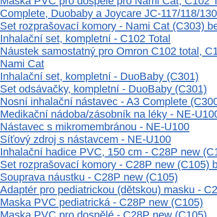
Maska PVC pro dospělé pro Nami Cat, C102 To
Complete, Duobaby a Joycare JC-117/118/130
Set rozprašovací komory - Nami Cat (C303) b
Inhalační set, kompletní - C102 Total
Náustek samostatný pro Omron C102 total, C1
Nami Cat
Inhalační set, kompletní - DuoBaby (C301)
Set odsávačky, kompletní - DuoBaby (C301)
Nosní inhalační nástavec - A3 Complete (C30
Medikační nádoba/zásobník na léky - NE-U10
Nástavec s mikromembránou - NE-U100
Síťový zdroj s nástavcem - NE-U100
Inhalační hadice PVC, 150 cm - C28P new (C
Set rozprašovací komory - C28P new (C105) 
Souprava náustku - C28P new (C105)
Adaptér pro pediatrickou (dětskou) masku - 
Maska PVC pediatrická - C28P new (C105)
Maska PVC pro dospělé - C28P new (C105)