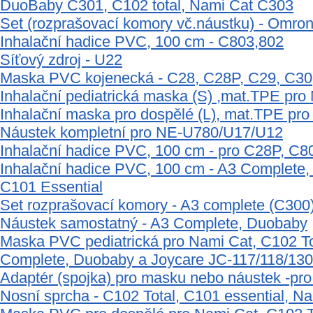
DuoBaby C301, C102 total, Nami Cat C303
Set (rozprašovací komory vč.náustku) - Omro
Inhalační hadice PVC, 100 cm - C803,802
Síťový zdroj - U22
Maska PVC kojenecká - C28, C28P, C29, C30
Inhalační pediatrická maska (S) ,mat.TPE pr
Inhalační maska pro dospělé (L), mat.TPE pr
Náustek kompletní pro NE-U780/U17/U12
Inhalační hadice PVC, 100 cm - pro C28P, C
Inhalační hadice PVC, 100 cm - A3 Complete,
C101 Essential
Set rozprašovací komory - A3 complete (C300
Náustek samostatný - A3 Complete, Duobaby
Maska PVC pediatrická pro Nami Cat, C102 Tot
Complete, Duobaby a Joycare JC-117/118/130
Adaptér (spojka) pro masku nebo náustek -pro
Nosní sprcha - C102 Total, C101 essential, 