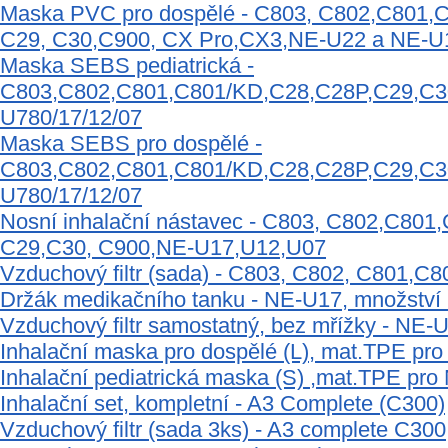
Maska PVC pro dospělé - C803, C802,C801,
C29, C30,C900, CX Pro,CX3,NE-U22 a NE-U
Maska SEBS pediatrická -
C803,C802,C801,C801/KD,C28,C28P,C29,C30
U780/17/12/07
Maska SEBS pro dospělé -
C803,C802,C801,C801/KD,C28,C28P,C29,C30
U780/17/12/07
Nosní inhalační nástavec - C803, C802,C80
C29,C30, C900,NE-U17,U12,U07
Vzduchový filtr (sada) - C803, C802, C801,C
Držák medikačního tanku - NE-U17, množství
Vzduchový filtr samostatný, bez mřížky - NE-
Inhalační maska pro dospělé (L), mat.TPE pr
Inhalační pediatrická maska (S) ,mat.TPE pr
Inhalační set, kompletní - A3 Complete (C300)
Vzduchový filtr (sada 3ks) - A3 complete C30