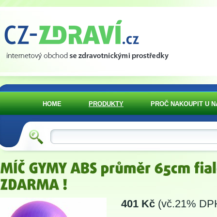
HOME
PRODUKTY
PROČ NAKOUPIT U N
401 Kč
(vč.21% DP