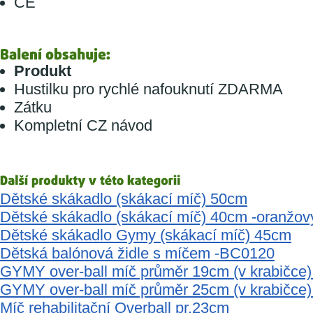
CE
Produkt
Hustilku pro rychlé nafouknutí ZDARMA
Zátku
Kompletní CZ návod
Dětské skákadlo (skákací míč) 50cm
Dětské skákadlo (skákací míč) 40cm -oranžov
Dětské skákadlo Gymy (skákací míč) 45cm
Dětská balónová židle s míčem -BC0120
GYMY over-ball míč průměr 19cm (v krabičce)
GYMY over-ball míč průměr 25cm (v krabičce) 
Míč rehabilitační Overball pr.23cm