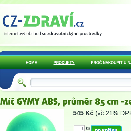
HOME
PRODUKTY
PROČ NAKOUPIT U N
545 Kč
(vč.21% DP
ks