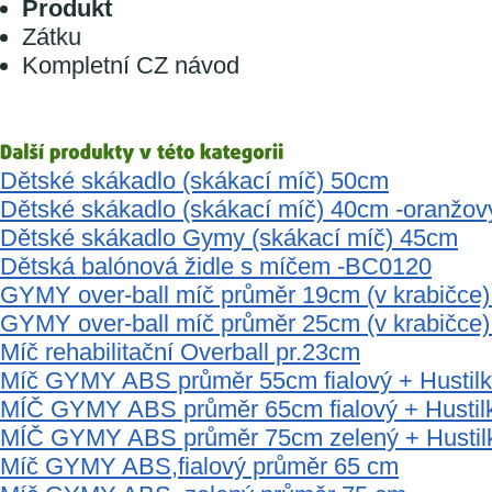
Produkt
Zátku
Kompletní CZ návod
Dětské skákadlo (skákací míč) 50cm
Dětské skákadlo (skákací míč) 40cm -oranžov
Dětské skákadlo Gymy (skákací míč) 45cm
Dětská balónová židle s míčem -BC0120
GYMY over-ball míč průměr 19cm (v krabičce)
GYMY over-ball míč průměr 25cm (v krabičce) 
Míč rehabilitační Overball pr.23cm
Míč GYMY ABS průměr 55cm fialový + Husti
MÍČ GYMY ABS průměr 65cm fialový + Husti
MÍČ GYMY ABS průměr 75cm zelený + Husti
Míč GYMY ABS,fialový průměr 65 cm