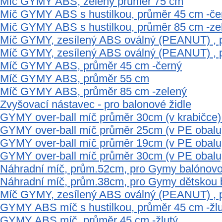
Míč GYMY ABS, zelený průměr 75 cm
Míč GYMY ABS s hustilkou, průměr 45 cm -če
Míč GYMY ABS s hustilkou, průměr 85 cm -ze
Míč GYMY, zesílený ABS oválný (PEANUT) , 
Míč GYMY, zesílený ABS oválný (PEANUT) , 
Míč GYMY ABS, průměr 45 cm -černý
Míč GYMY ABS, průměr 55 cm
Míč GYMY ABS, průměr 85 cm -zelený
Zvyšovací nástavec - pro balonové židle
GYMY over-ball míč průměr 30cm (v krabičce)
GYMY over-ball míč průměr 25cm (v PE obalu) 
GYMY over-ball míč průměr 19cm (v PE obalu
GYMY over-ball míč průměr 30cm (v PE obalu
Náhradní míč, prům.52cm, pro Gymy balónov
Náhradní míč, prům.38cm, pro Gymy dětskou 
Míč GYMY, zesílený ABS oválný (PEANUT) , 
GYMY ABS míč s hustilkou, průměr 45 cm -žlu
GYMY ABS míč, průměr 45 cm -žlutý