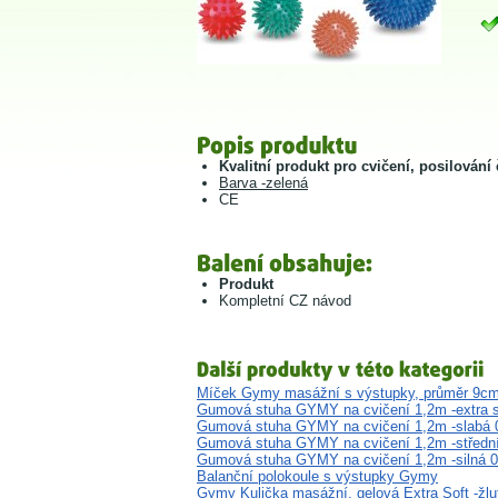
Kvalitní produkt pro cvičení, posilování č
Barva -zelená
CE
Produkt
Kompletní CZ návod
Míček Gymy masážní s výstupky, průměr 9cm
Gumová stuha GYMY na cvičení 1,2m -extra s
Gumová stuha GYMY na cvičení 1,2m -slabá 
Gumová stuha GYMY na cvičení 1,2m -středn
Gumová stuha GYMY na cvičení 1,2m -silná 
Balanční polokoule s výstupky Gymy
Gymy Kulička masážní, gelová Extra Soft -žlu