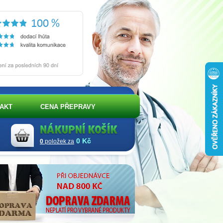
AKT
CENA PŘEPRAVY
0 Kč
0
položek za