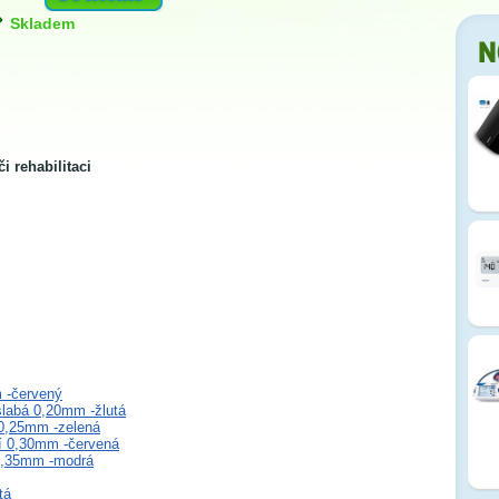
Skladem
i rehabilitaci
 -červený
labá 0,20mm -žlutá
0,25mm -zelená
í 0,30mm -červená
0,35mm -modrá
tá