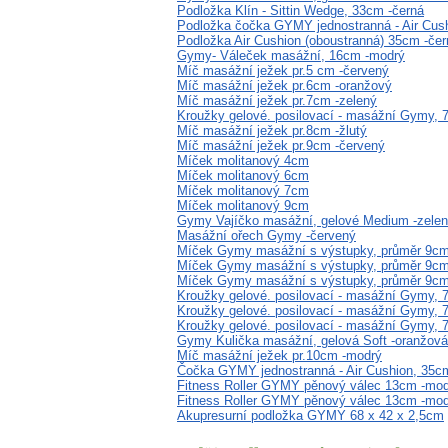
Podložka Klín - Sittin Wedge, 33cm -černá
Podložka čočka GYMY jednostranná - Air Cus
Podložka Air Cushion (oboustranná) 35cm -čer
Gymy- Váleček masážní, 16cm -modrý
Míč masážní ježek pr.5 cm -červený
Míč masážní ježek pr.6cm -oranžový
Míč masážní ježek pr.7cm -zelený
Kroužky gelové. posilovací - masážní Gymy,
Míč masážní ježek pr.8cm -žlutý
Míč masážní ježek pr.9cm -červený
Míček molitanový 4cm
Míček molitanový 6cm
Míček molitanový 7cm
Míček molitanový 9cm
Gymy Vajíčko masážní, gelové Medium -zele
Masážní ořech Gymy -červený
Míček Gymy masážní s výstupky, průměr 9cm
Míček Gymy masážní s výstupky, průměr 9cm
Míček Gymy masážní s výstupky, průměr 9cm 
Kroužky gelové. posilovací - masážní Gymy, 
Kroužky gelové. posilovací - masážní Gymy,
Kroužky gelové. posilovací - masážní Gymy,
Gymy Kulička masážní, gelová Soft -oranžová
Míč masážní ježek pr.10cm -modrý
Čočka GYMY jednostranná - Air Cushion, 35c
Fitness Roller GYMY pěnový válec 13cm -modr
Fitness Roller GYMY pěnový válec 13cm -modr
Akupresurní podložka GYMY 68 x 42 x 2,5cm