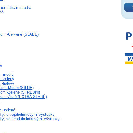
hion, 35cm -modrá
ná
 7cm -Červené (SLABÉ)
né
 -modrý
 -zelený
-fialový
7cm -Modré (SILNÉ)
 7cm -Zelené (STŘEDNÍ)
 7cm -Žluté (EXTRA SLABÉ)
m -zelená
ý, s trojúhelníkovými výstupky
ý, se šestiúhelníkovými výstupky