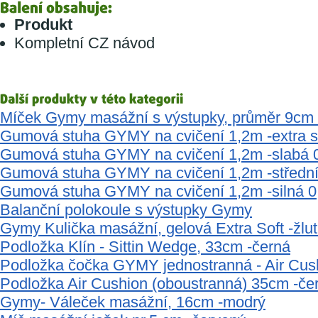
Produkt
Kompletní CZ návod
Míček Gymy masážní s výstupky, průměr 9cm 
Gumová stuha GYMY na cvičení 1,2m -extra s
Gumová stuha GYMY na cvičení 1,2m -slabá 
Gumová stuha GYMY na cvičení 1,2m -středn
Gumová stuha GYMY na cvičení 1,2m -silná 
Balanční polokoule s výstupky Gymy
Gymy Kulička masážní, gelová Extra Soft -žlu
Podložka Klín - Sittin Wedge, 33cm -černá
Podložka čočka GYMY jednostranná - Air Cus
Podložka Air Cushion (oboustranná) 35cm -če
Gymy- Váleček masážní, 16cm -modrý